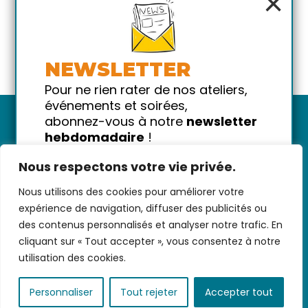
×
NEWSLETTER
Pour ne rien rater de nos ateliers,
événements et soirées,
abonnez-vous à notre
newsletter
hebdomadaire
!
Promis on ne vous spammera pas
Nous respectons votre vie privée.
!
Nous utilisons des cookies pour améliorer votre
Votre email
Nous contacter
-
CGV/CGU
-
Données
expérience de navigation, diffuser des publicités ou
personnelles
-
Infos pratiques
-
FAQ
des contenus personnalisés et analyser notre trafic. En
cliquant sur « Tout accepter », vous consentez à notre
utilisation des cookies.
coded with ♥ by
KEYNET
Personnaliser
Tout rejeter
Accepter tout