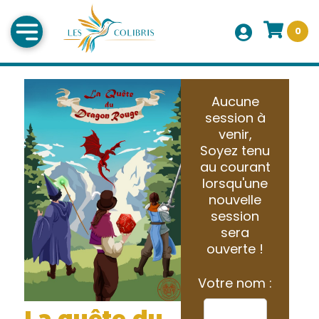
0
Aucune
session à
venir,
Soyez tenu
au courant
lorsqu'une
nouvelle
session
sera
ouverte !
Votre nom :
La quête du