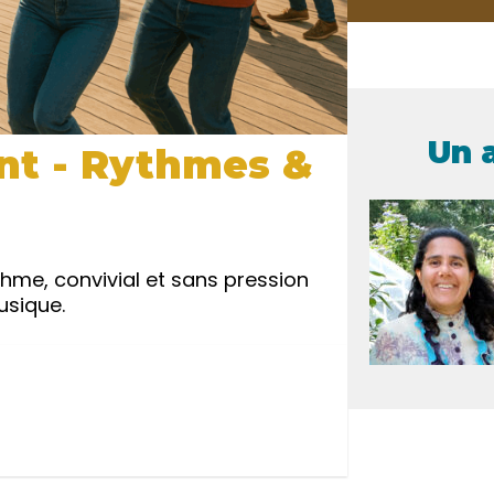
Un 
nt - Rythmes &
hme, convivial et sans pression
usique.