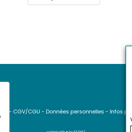
ter
-
CGV/CGU
-
Données personnelles
-
Infos pr
n
coded with ♥ by
KEYNET