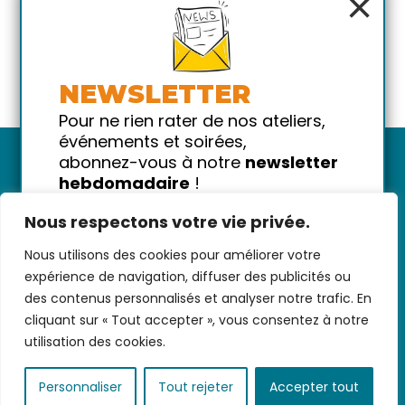
×
NEWSLETTER
Pour ne rien rater de nos ateliers,
événements et soirées,
abonnez-vous à notre
newsletter
hebdomadaire
!
Promis on ne vous spammera pas
Nous respectons votre vie privée.
!
Nous utilisons des cookies pour améliorer votre
Votre email
Nous contacter
-
CGV/CGU
-
Données
expérience de navigation, diffuser des publicités ou
personnelles
-
Infos pratiques
-
FAQ
des contenus personnalisés et analyser notre trafic. En
cliquant sur « Tout accepter », vous consentez à notre
utilisation des cookies.
coded with ♥ by
KEYNET
Personnaliser
Tout rejeter
Accepter tout